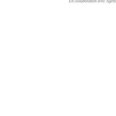
En collaboration avec Agen
AGENCE D'ARCHITECTURE
AYOUB ABOUELFARAJ