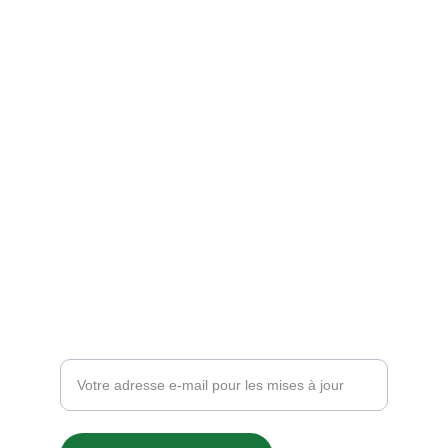
AGENCE D'ARCHITECTURE
AYOUB ABOUELFARAJ
CONTACT
ay
oubabouelfarajarchitecte@gmail.com
 0522-25-72-17 / 0661-75-56-82
AGENCE
Saisissez votre adresse e-mail